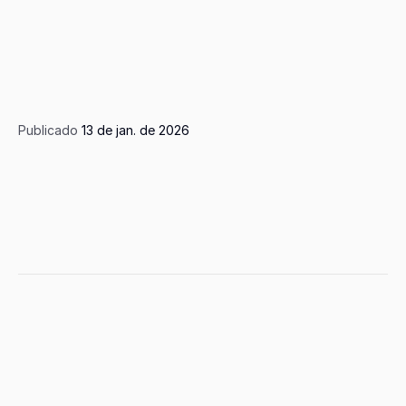
Flag Hub
Novidades no FlexX GO
Publicado 
13 de jan. de 2026
FlexX Go