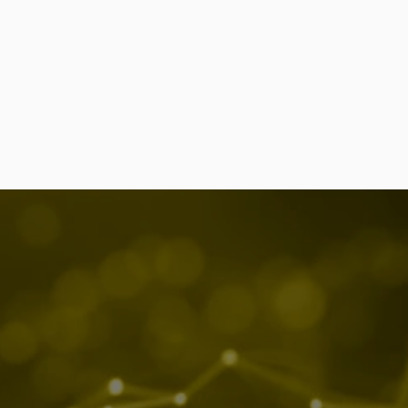
Contato
Mi
Sede
comercial@flag.com.br
Lin
Rua Paraíba, 1323
(+55 31) 
4062-1034
Ins
Sala 101
Fac
Savassi
Belo Horizonte
Minas Gerais, Brasil