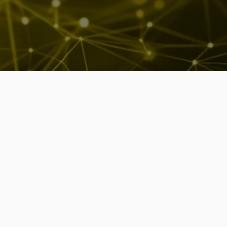
s
s
a
s
s
o
l
u
ç
õ
e
s
?
o