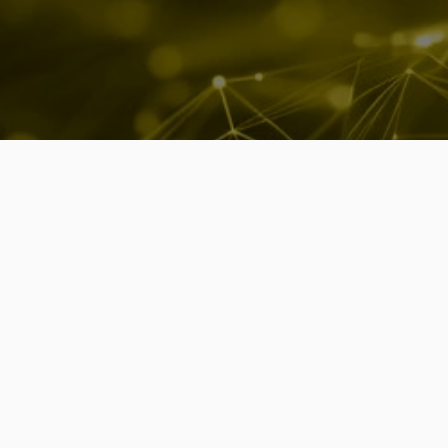
P
r
o
n
t
o
p
a
r
a
e
x
Home
Soluções