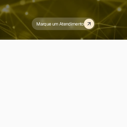
p
e
r
i
m
e
n
t
a
r
o
p
o
d
e
r
d
a
s
n
o
Marque um Atendimento
S
o
l
i
c
i
t
e
u
m
a
d
e
m
o
n
s
t
r
a
ç
ã
Help Desk
Contato
Sobre
Privacidade