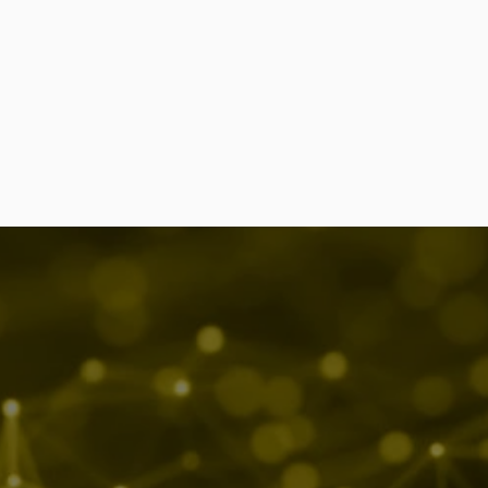
dias
kedIn
tagram
ebook