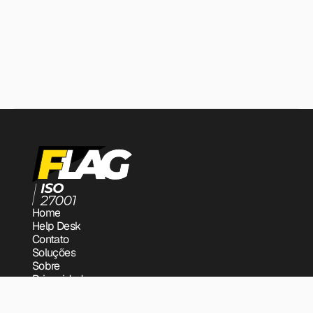
Flag + Rio Norte: colaboração que fortalece o 
presente e impulsiona o futuro.
Veja Mais
FlexX Promo IA
Home
Help Desk
Contato
Soluções
Sobre
Privacidade
Vendas
Imprensa